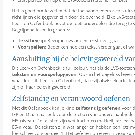
Het is goed om te weten dat de toetsaanbieders zich stuk
richtlijnen die gegeven zijn door de overheid. Elke LVS-toets
Leer- en Oefenboek bevat de toetsonderdelen die terug te v
Begrijpend lezen in groep 5:
Tekstbegrip:
Begrijpen waar een tekst over gaat.
Voorspellen:
Bedenken hoe een tekst verder gaat of wa
Aansluiting bij de belevingswereld van
Dit Leer- en Oefenboek is full colour, net als de LVS-toetse
teksten en voorspelopgaven
. Ook in het dagelijks leven 
waardoor dit Leer- en Oefenboek, dankzij afwisselende, leuk
zijn of haar belevingswereld.
Zelfstandig en verantwoord oefenen
Met dit Oefenboek kan je kind
zelfstandig oefenen
voor d
IEP en Dia, maar ook voor de toetsen van andere aanbieders.
M5-niveau. De teksten zijn wat korter en makkelijker leesba
E5-niveau. De teksten zijn wat langer en hebben een iets m
logisch vervolg op deel 1. Het oefenen op eigen niveau zorg