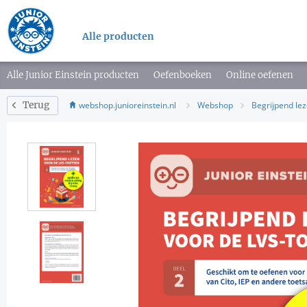
Alle producten
Alle Junior Einstein producten
Oefenboeken
Online oefenen
webshop.junioreinstein.nl
Webshop
Begrijpend lez
Terug