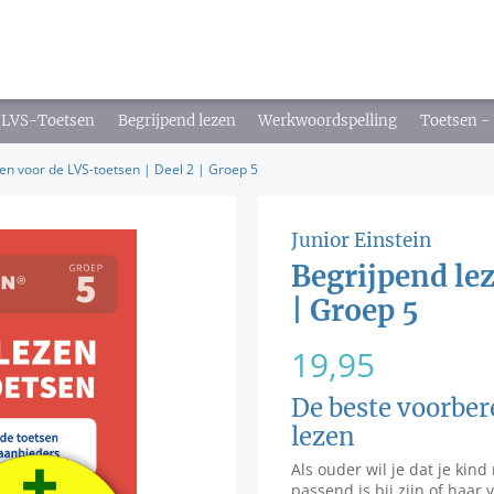
LVS-Toetsen
Begrijpend lezen
Werkwoordspelling
Toetsen - 
en voor de LVS-toetsen | Deel 2 | Groep 5
Junior Einstein
Begrijpend lez
| Groep 5
19,95
De beste voorber
lezen
Als ouder wil je dat je kin
passend is bij zijn of haar