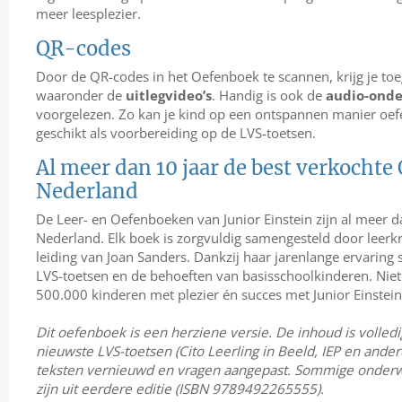
meer leesplezier.
QR-codes
Door de QR-codes in het Oefenboek te scannen, krijg je toeg
waaronder de
uitlegvideo’s
. Handig is ook de
audio-onde
voorgelezen. Zo kan je kind op een ontspannen manier oef
geschikt als voorbereiding op de LVS-toetsen.
Al meer dan 10 jaar de best verkocht
Nederland
De Leer- en Oefenboeken van Junior Einstein zijn al meer d
Nederland. Elk boek is zorgvuldig samengesteld door leerk
leiding van Joan Sanders. Dankzij haar jarenlange ervaring
LVS-toetsen en de behoeften van basisschoolkinderen. Niet
500.000 kinderen met plezier én succes met Junior Einstein
Dit oefenboek is een herziene versie. De inhoud is volle
nieuwste LVS-toetsen (Cito Leerling in Beeld, IEP en andere
teksten vernieuwd en vragen aangepast. Sommige onder
zijn uit eerdere editie (ISBN 9789492265555).