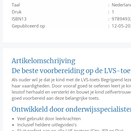
Taal
: Nederlan
Druk
: 1
ISBN13
: 9789493
Gepubliceerd op
: 12-05-2
Artikelomschrijving
De beste voorbereiding op de LVS-toe
Als ouder wil je dat je kind met de LVS-toets Begrijpend leze
haar vaardigheden. Door vooraf goed te oefenen leert je k
lesstof herhaald en versterkt én bouwt je kind zelfvertrou
goed voorbereid aan deze belangrijke toets.
Ontwikkeld door onderwijsspecialiste
Veel gebruikt door leerkrachten
Inclusief heldere uitlegvideo's
Sluit perfect aan op alle LVS-toetsen (Cito, IEP en Dia)