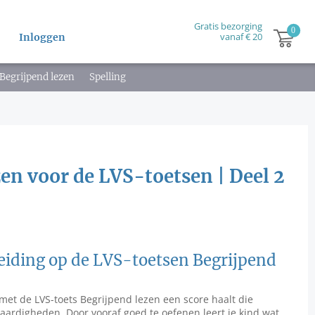
Gratis bezorging
vanaf € 20
Inloggen
Begrijpend lezen
Spelling
en voor de LVS-toetsen | Deel 2
eiding op de LVS-toetsen Begrijpend
d met de LVS-toets Begrijpend lezen een score haalt die
 vaardigheden. Door vooraf goed te oefenen leert je kind wat